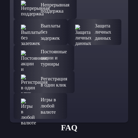
Непрерывная
поддержка
Выплаты
Защита
без
личных
задержек
данных
Постоянные
акции и
турниры
Регистрация
в один клик
Игры в
любой
валюте
FAQ