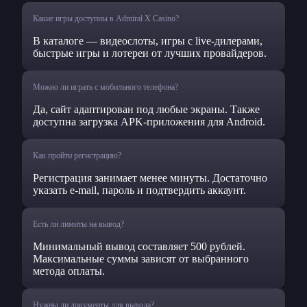
Какие игры доступны в Admiral X Casino?
В каталоге — видеослоты, игры с live-дилерами,
быстрые игры и лотереи от лучших провайдеров.
Можно ли играть с мобильного телефона?
Да, сайт адаптирован под любые экраны. Также
доступна загрузка APK-приложения для Android.
Как пройти регистрацию?
Регистрация занимает менее минуты. Достаточно
указать e-mail, пароль и подтвердить аккаунт.
Есть ли лимиты на вывод?
Минимальный вывод составляет 500 рублей.
Максимальные суммы зависят от выбранного
метода оплаты.
Нужны ли документы для вывода?