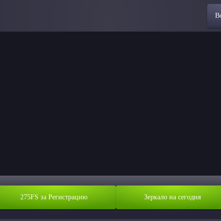
В
275FS за Регистрацию
Зеркало на сегодня