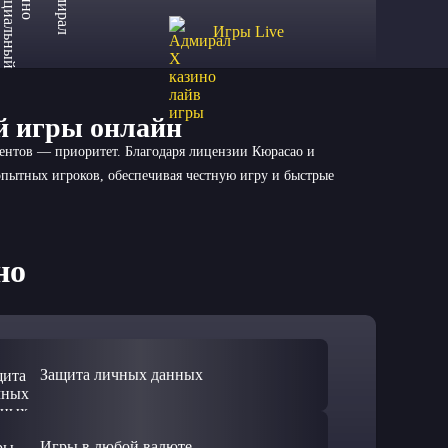
Игры Live
ой игры онлайн
иентов — приоритет. Благодаря лицензии Кюрасао и
опытных игроков, обеспечивая честную игру и быстрые
но
Защита личных данных
Игры в любой валюте