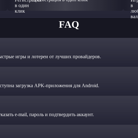
FAQ
быстрые игры и лотереи от лучших провайдеров.
ступна загрузка APK-приложения для Android.
азать e-mail, пароль и подтвердить аккаунт.