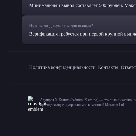
Минимальный вывод составляет 500 рублей. Макс
Нужны ли документы для вывода?
Верификация требуется при первой крупной выпла
Политика конфиденциальности
Контакты
Ответс
Адмирал Х Казино (Admiral X casino) — это онлайн-казино, 
принадлежащее и управляемое компанией Moracon Ltd.