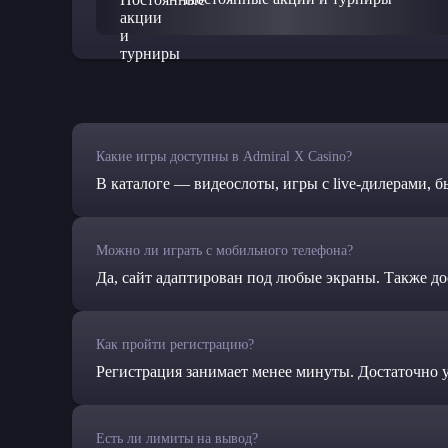
Какие игры доступны в Admiral X Casino?
В каталоге — видеослоты, игры с live-дилерами, 
Можно ли играть с мобильного телефона?
Да, сайт адаптирован под любые экраны. Также до
Как пройти регистрацию?
Регистрация занимает менее минуты. Достаточно ук
Есть ли лимиты на вывод?