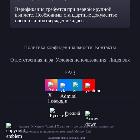
Верификация требуется при первой крупной
выплате. Необходимы стандартные документы:
паспорт и подтверждение адреса.
Политика конфиденциальности
Контакты
Ответственная игра
Условия использования
Лицензия
FAQ
Русский
Адмирал Х Казино (Admiral X casino) — это онлайн-казино, полностью
принадлежащее и управляемое компанией Moracon Ltd.
Азартные игры созданы для