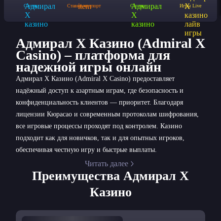
Слоты
Ставки на спорт
Столы
Игры Live
Адмирал Х Казино (Admiral X
Casino) – платформа для
надежной игры онлайн
Адмирал Х Казино (Admiral X Casino) предоставляет
надёжный доступ к азартным играм, где безопасность и
конфиденциальность клиентов — приоритет. Благодаря
лицензии Кюрасао и современным протоколам шифрования,
все игровые процессы проходят под контролем. Казино
подходит как для новичков, так и для опытных игроков,
обеспечивая честную игру и быстрые выплаты.
Читать далее
Преимущества Адмирал Х
Казино