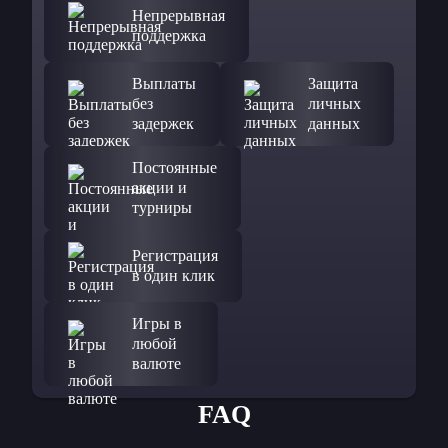
Непрерывная
поддержка
Выплаты
Защита
без
личных
задержек
данных
Постоянные
акции и
турниры
Регистрация
в один клик
Игры в
любой
валюте
FAQ