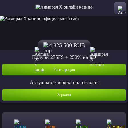
4 825 500 RUB
Получи 275FS + 250% на FD
Регистрация
Актуальное зеркало на сегодня
Зеркало