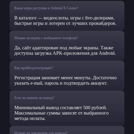
Какие игры доступны в Admiral X Casino?
В каталоге — видеослоты, игры с live-дилерами,
быстрые игры и лотереи от лучших провайдеров.
Можно ли играть с мобильного телефона?
Да, сайт адаптирован под любые экраны. Также
доступна загрузка APK-приложения для Android.
Как пройти регистрацию?
Регистрация занимает менее минуты. Достаточно
указать e-mail, пароль и подтвердить аккаунт.
Есть ли лимиты на вывод?
Минимальный вывод составляет 500 рублей.
Максимальные суммы зависят от выбранного
метода оплаты.
Нужны ли документы для вывода?